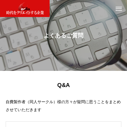
よ
く
あ
る
ご
質
問
Q&A
自費製作者（同人サークル）様の方々が疑問に思うことをまとめ
させていただきます