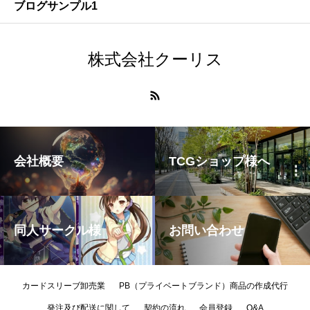
ブログサンプル1
株式会社クーリス
会社概要
TCGショップ様へ
同人サークル様
お問い合わせ
カードスリーブ卸売業
PB（プライベートブランド）商品の作成代行
発注及び配送に関して
契約の流れ
会員登録
Q&A